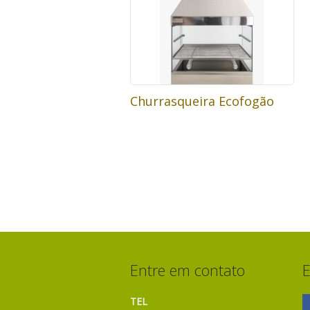
Churrasqueira Ecofogão
Entre em contato
E
TEL