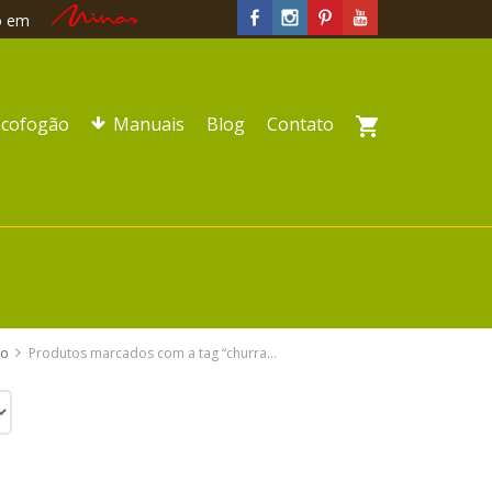
to em
Ecofogão
Manuais
Blog
Contato
io
Produtos marcados com a tag “churrasqueira a carvão”