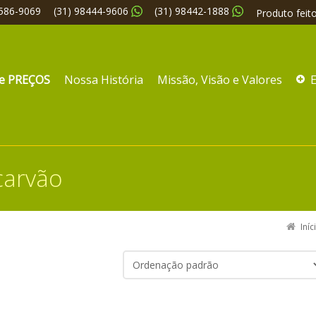
3586-9069
(31) 98444-9606
(31) 98442-1888
Produto fei
e PREÇOS
Nossa História
Missão, Visão e Valores
carvão
Iníc