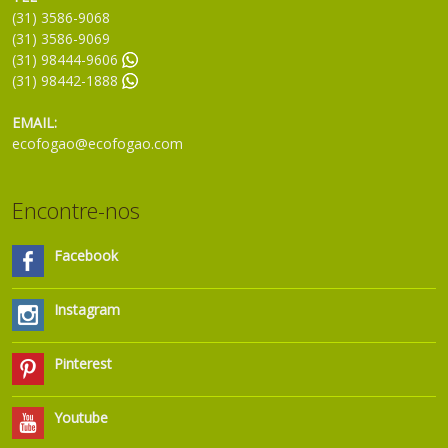
(31) 3586-9068
(31) 3586-9069
(31) 98444-9606
(31) 98442-1888
EMAIL:
ecofogao@ecofogao.com
Encontre-nos
Facebook
Instagram
Pinterest
Youtube