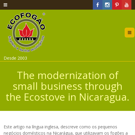
Desde 2003
The modernization of
small business through
the Ecostove in Nicaragua.
Este artigo na língua inglesa, descreve como os pequenos
negócios domésticos na Nicarágua, que utilizavam os fogões a